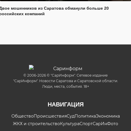
Двое мошенников из Саратова обманули больше 20
российских компаний
© 2006-2026 © "СарИнформ". Сетевое издание
"СарИнформ". Новости Саратова и Саратовской области.
Люди, места, события. 18+
НАВИГАЦИЯ
Общество
Происшествия
Суд
Политика
Экономика
ЖКХ и строительство
Культура
Спорт
СарИнФото