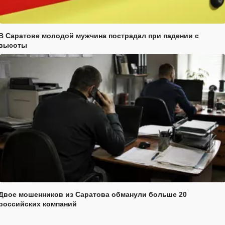
В Саратове молодой мужчина пострадал при падении с
высоты
Двое мошенников из Саратова обманули больше 20
российских компаний