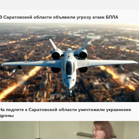
В Саратовской области объявили угрозу атаки БПЛА
На подлете к Саратовской области уничтожили украинские
дроны