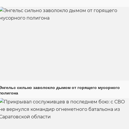
Энгельс сильно заволокло дымом от горящего мусорного
полигона