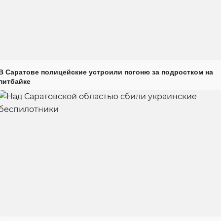
В Саратове полицейские устроили погоню за подростком на
питбайке