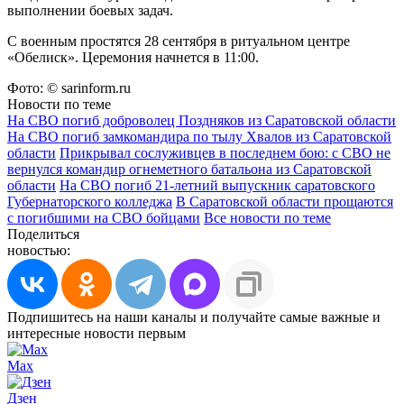
выполнении боевых задач.
С военным простятся 28 сентября в ритуальном центре
«Обелиск». Церемония начнется в 11:00.
Фото: © sarinform.ru
Новости по теме
На СВО погиб доброволец Поздняков из Саратовской области
На СВО погиб замкомандира по тылу Хвалов из Саратовской
области
Прикрывал сослуживцев в последнем бою: с СВО не
вернулся командир огнеметного батальона из Саратовской
области
На СВО погиб 21-летний выпускник саратовского
Губернаторского колледжа
В Саратовской области прощаются
с погибшими на СВО бойцами
Все новости по теме
Поделиться
новостью:
Подпишитесь на наши каналы и получайте самые важные и
интересные новости первым
Max
Дзен