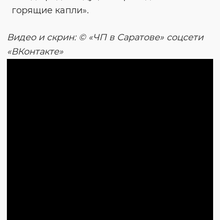
горящие капли».
Видео и скрин: © «ЧП в Саратове» соцсети
«ВКонтакте»