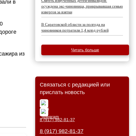
Смерть измученных детей-инвалидов:
зали в
осуждена экс-чиновница, прикрывавшая семью
извергов за взятки
0
В Саратовской области за полгода на
чиновников потратили 1,4 млрд рублей
дороге
Читать больше
сажира из
Связаться с редакцией или
прислать новость
8 (917) 982-81-37
8 (917) 982-81-37