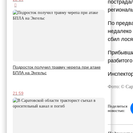
пострадал
региональ
По предв
недалеко 
сбил лося
Прибывши
разбитого
Подросток получил травму черепа при атаке
БПЛА на Энгельс
Инспектор
Фото: © Сар
21:59
Поделиться
новостью: