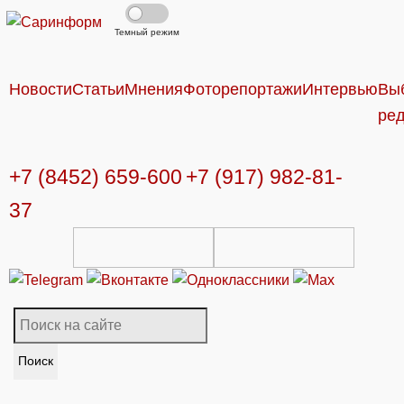
Темный режим
Новости
Статьи
Мнения
Фоторепортажи
Интервью
Вы
ре
+7 (8452) 659-600
+7 (917) 982-81-
37
Поиск