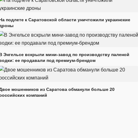
На подлете к Саратовской области уничтожили украинские
дроны
В Энгельсе вскрыли мини-завод по производству паленой
водки: ее продавали под премиум-брендом
Двое мошенников из Саратова обманули больше 20
российских компаний