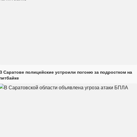
В Саратове полицейские устроили погоню за подростком на
питбайке