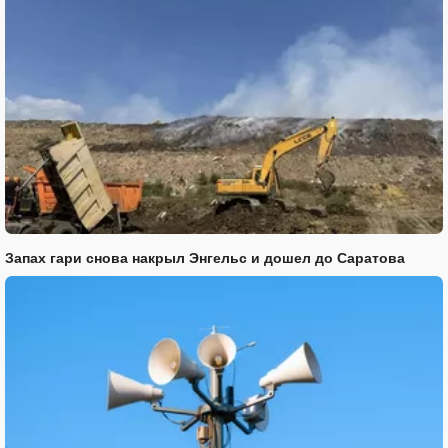
Запах гари снова накрыл Энгельс и дошел до Саратова