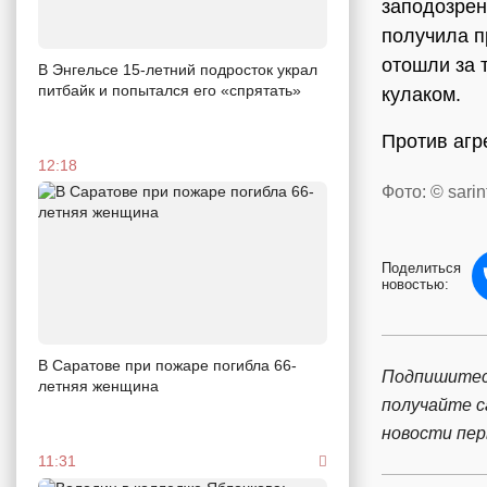
заподозрен
получила п
отошли за 
В Энгельсе 15-летний подросток украл
питбайк и попытался его «спрятать»
кулаком.
Против агр
12:18
Фото: © sarin
Поделиться
новостью:
В Саратове при пожаре погибла 66-
Подпишитес
летняя женщина
получайте 
новости пе
11:31