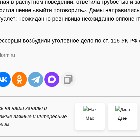
ная в распутном поведении, ответила грубостью и з
риглашение «выйти поговорить». Дамы направились 
туалет: неожиданно ревнивица неожиданно оппонент
ессорши возбудили уголовное дело по ст. 116 УК РФ 
form.ru
ь на наши каналы и
самые важные и интересные
Max
Дзен
рвым