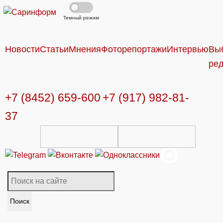
Темный режим
Новости
Статьи
Мнения
Фоторепортажи
Интервью
Вы
ре
+7 (8452) 659-600
+7 (917) 982-81-
37
Поиск