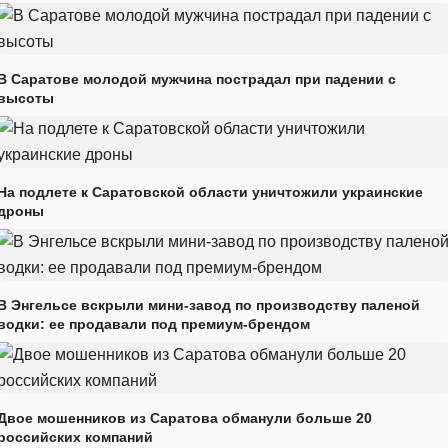
В Саратове молодой мужчина пострадал при падении с
высоты
На подлете к Саратовской области уничтожили украинские
дроны
В Энгельсе вскрыли мини-завод по производству паленой
водки: ее продавали под премиум-брендом
Двое мошенников из Саратова обманули больше 20
российских компаний