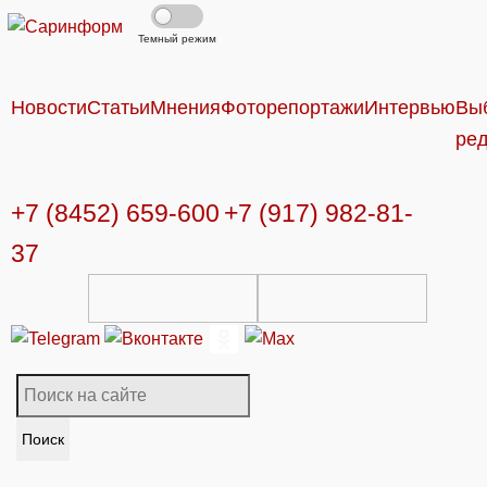
Темный режим
Новости
Статьи
Мнения
Фоторепортажи
Интервью
Вы
ре
+7 (8452) 659-600
+7 (917) 982-81-
37
Поиск