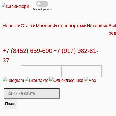
Темный режим
Новости
Статьи
Мнения
Фоторепортажи
Интервью
Вы
ре
+7 (8452) 659-600
+7 (917) 982-81-
37
Поиск