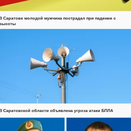
В Саратове молодой мужчина пострадал при падении с
высоты
В Саратовской области объявлена угроза атаки БПЛА