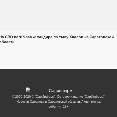
На СВО погиб замкомандира по тылу Хвалов из Саратовской
области
© 2006-2026 © "СарИнформ". Сетевое издание "СарИнформ".
Новости Саратова и Саратовской области. Люди, места,
события. 18+