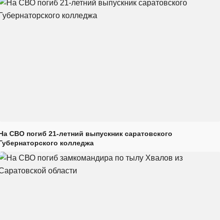
На СВО погиб 21-летний выпускник саратовского
Губернаторского колледжа