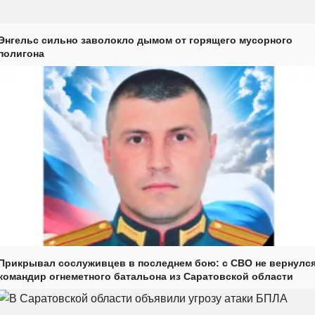
Энгельс сильно заволокло дымом от горящего мусорного
полигона
Прикрывал сослуживцев в последнем бою: с СВО не вернулс
командир огнеметного батальона из Саратовской области