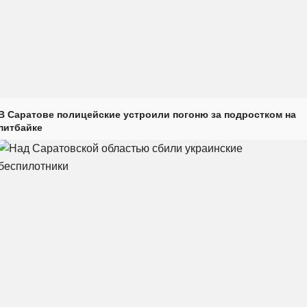
В Саратове полицейские устроили погоню за подростком на
питбайке