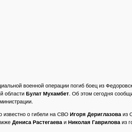
циальной военной операции погиб боец из Федоровс
ой области
Булат Мухамбет
. Об этом сегодня сообщ
министрации.
о известно о гибели на СВО
Игоря Дериглазова
из 
также
Дениса Растегаева
и
Николая Гаврилова
из г