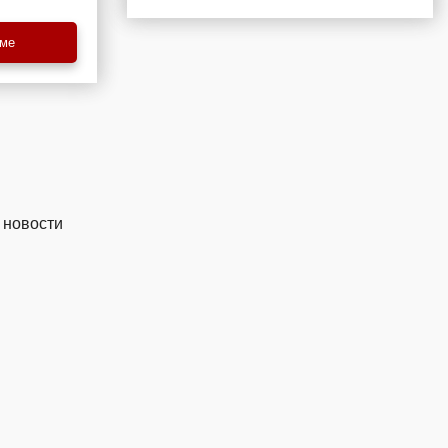
еме
 новости