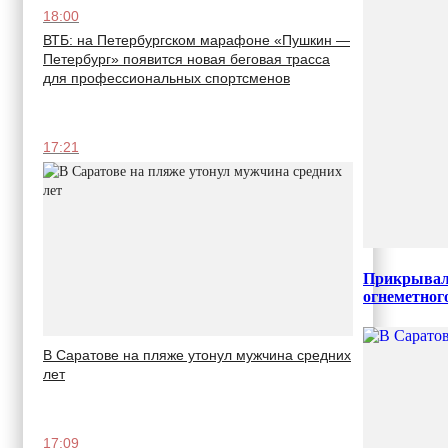
18:00
ВТБ: на Петербургском марафоне «Пушкин —
Петербург» появится новая беговая трасса
для профессиональных спортсменов
17:21
Прикрывал 
огнеметног
В Саратове на пляже утонул мужчина средних
лет
17:09