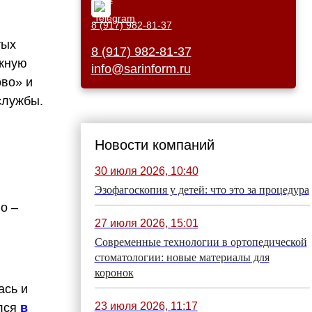
8 (917) 982-81-37
тых
8 (917) 982-81-37
ожную
info@sarinform.ru
ово» и
службы.
Новости компаний
30 июля 2026, 10:40
Эзофагоскопия у детей: что это за процедура
во –
27 июля 2026, 15:01
Современные технологии в ортопедической
стоматологии: новые материалы для
коронок
ась и
23 июля 2026, 11:17
лся
в