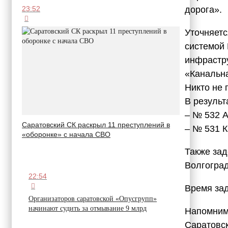
дорога».
23:52
Уточняетс
системой
инфрастру
«Канальна
Никто не 
В результ
– № 532 А
Саратовский СК раскрыл 11 преступлений в
– № 531 К
«оборонке» с начала СВО
Также за
Волгоград
22:54
Время зад
Организаторов саратовской «Опусгрупп»
начинают судить за отмывание 9 млрд
Напомним,
Саратовс