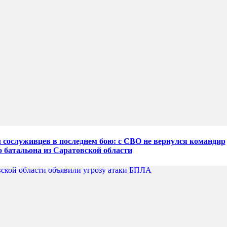
сослуживцев в последнем бою: с СВО не вернулся командир
о батальона из Саратовской области