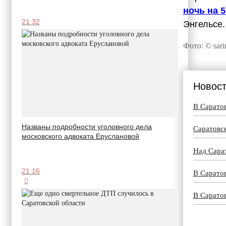
ночь на 
21:32
Энгельсе.
Фото: © sari
Новост
В Сарато
Названы подробности уголовного дела
Саратовс
московского адвоката Еруслановой
Над Сара
21:16
В Саратов
В Сарато