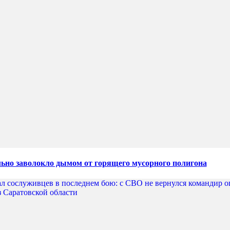
льно заволокло дымом от горящего мусорного полигона