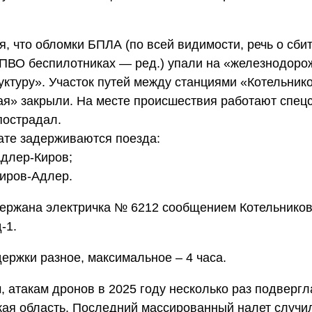
я, что обломки БПЛА (по всей видимости, речь о сби
 ПВО беспилотниках — ред.) упали на «железнодор
ктуру». Участок путей между станциями «Котельник
я» закрыли. На месте происшествия работают спец
пострадал.
ате задерживаются поезда:
длер-Киров;
иров-Адлер.
держана электричка № 6212 сообщением Котельнико
-1.
ержки разное, максимальное – 4 часа.
 атакам дронов в 2025 году несколько раз подвергл
кая область. Последний массированный налет случи