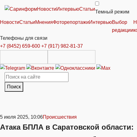
Новости
Интервью
Статьи
Темный режим
Новости
Статьи
Мнения
Фоторепортажи
Интервью
Выбор
Н
редакции
к
Телефоны для связи
+7 (8452) 659-600
+7 (917) 982-81-37
Поиск
5 июля 2025, 10:06
Происшествия
Атака БПЛА в Саратовской области: