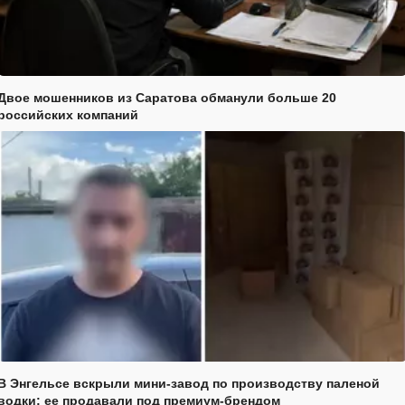
Двое мошенников из Саратова обманули больше 20
российских компаний
В Энгельсе вскрыли мини-завод по производству паленой
водки: ее продавали под премиум-брендом