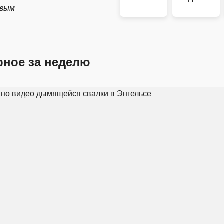
рвым
рное за неделю