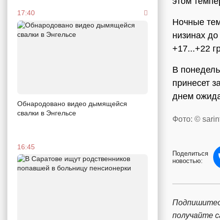
этом темпе
17:40
Ночные тем
низинах до
+17...+22 г
В понедель
принесет з
днем ожида
Обнародовано видео дымящейся
свалки в Энгельсе
Фото: © sarin
16:45
Поделиться
новостью:
Подпишитес
получайте 