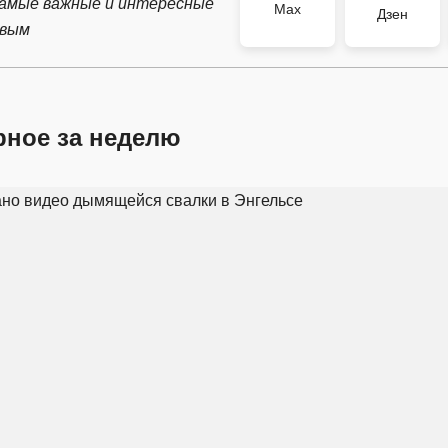
самые важные и интересные
Max
Дзен
рвым
рное за неделю