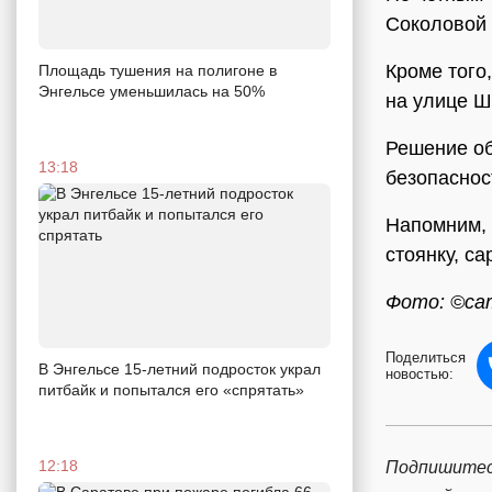
Соколовой 
Кроме того
Площадь тушения на полигоне в
Энгельсе уменьшилась на 50%
на улице Ш
Решение об
13:18
безопаснос
Напомним, 
стоянку, с
Фото: ©car
Поделиться
В Энгельсе 15-летний подросток украл
новостью:
питбайк и попытался его «спрятать»
12:18
Подпишитес