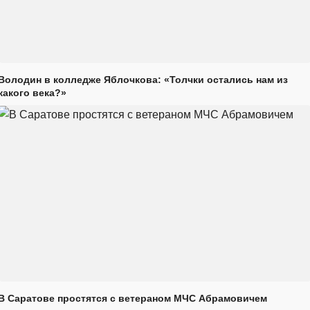
Володин в колледже Яблочкова: «Толчки остались нам из
какого века?»
В Саратове простятся с ветераном МЧС Абрамовичем