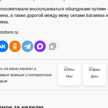
посоветовали воспользоваться объездными путями 
зина, а также дорогой между межу селами Багаевка 
вка.
inform.ru
ь на наши каналы и
самые важные и интересные
Max
Дзен
рвым
рное за неделю