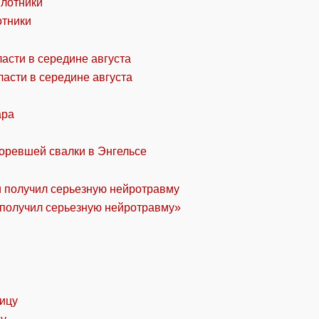
отники
асти в середине августа
ара
горевшей свалки в Энгельсе
«получил серьезную нейротравму»