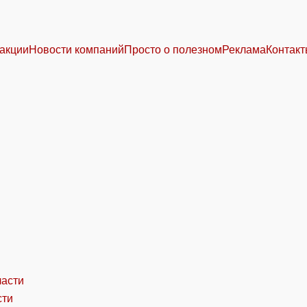
акции
Новости компаний
Просто о полезном
Реклама
Контак
сти