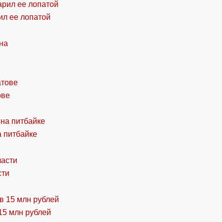
ил ее лопатой
ове
а питбайке
сти
15 млн рублей