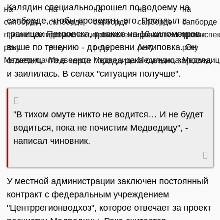
Калядин специально прошел по водоему на
сапборде, чтобы проверить его. Проплыл в
границах Петровска, а также на 10 километров
выше по течению - до деревни Антиповка. Он
отметил, что в черте города река сильно заросла
и заилилась. В селах "ситуация получше".
"В тихом омуте никто не водится… И не будет
водиться, пока не почистим Медведицу", -
написал чиновник.
У местной администрации заключен постоянный
контракт с федеральным учреждением
"Центррегионводхоз", которое отвечает за проект