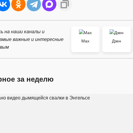
ь на наши каналы и
самые важные и интересные
Max
Дзен
рвым
рное за неделю