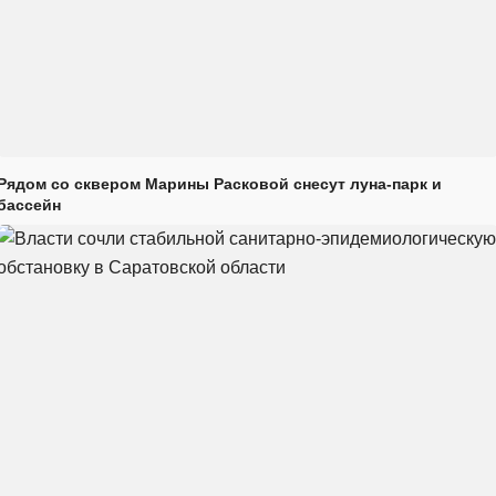
Рядом со сквером Марины Расковой снесут луна-парк и
бассейн