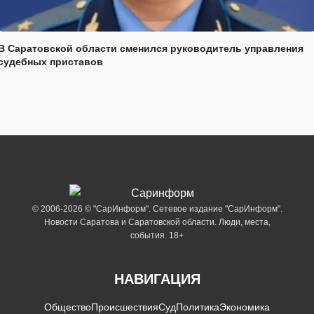
В Саратовской области сменился руководитель управления
судебных приставов
© 2006-2026 © "СарИнформ". Сетевое издание "СарИнформ".
Новости Саратова и Саратовской области. Люди, места,
события. 18+
НАВИГАЦИЯ
Общество
Происшествия
Суд
Политика
Экономика