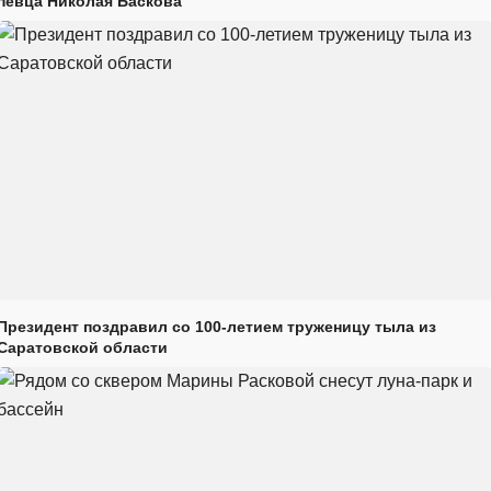
певца Николая Баскова
Президент поздравил со 100-летием труженицу тыла из
Саратовской области