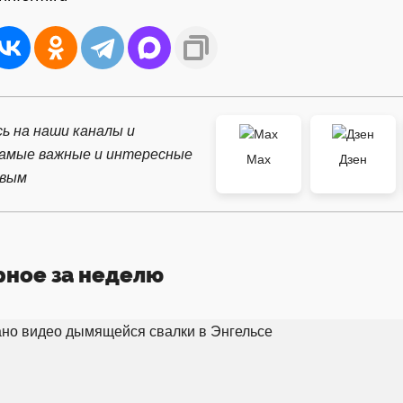
ь на наши каналы и
самые важные и интересные
Max
Дзен
рвым
рное за неделю