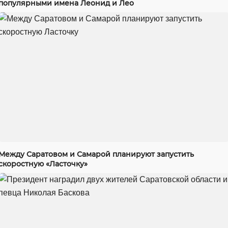
популярными имена Леонид и Лео
Между Саратовом и Самарой планируют запустить
скоростную «Ласточку»