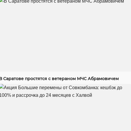
В Саратове простятся с ветераном МЧС Абрамовичем