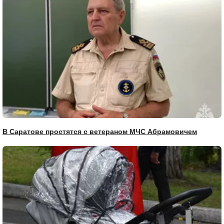
В Саратове простятся с ветераном МЧС Абрамовичем