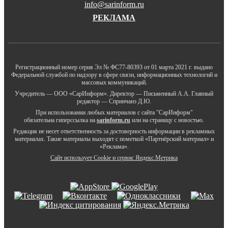
info@sarinform.ru
РЕКЛАМА
Регистрационный номер серия Эл № ФС77-80393 от 01 марта 2021 г. выдано
Федеральной службой по надзору в сфере связи, информационных технологий и
массовых коммуникаций.
Учредитель — ООО «СарИнформ». Директор — Письменный А.А. Главный
редактор — Спринчанэ Д.Ю.
При использовании любых материалов с сайта "СарИнформ"
обязательна гиперссылка на
sarinform.ru
или на страницу с новостью.
Редакция не несет ответственность за достоверность информации в рекламных
материалах. Такие материалы выходят с пометкой «Партнёрский материал» и
«Реклама».
Сайт использует Cookie и сервиc Яндекс.Метрика