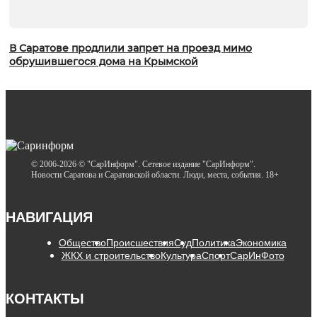
В Саратове продлили запрет на проезд мимо
обрушившегося дома на Крымской
© 2006-2026 © "СарИнформ". Сетевое издание "СарИнформ".
Новости Саратова и Саратовской области. Люди, места, события. 18+
НАВИГАЦИЯ
Общество
Происшествия
Суд
Политика
Экономика
ЖКХ и строительство
Культура
Спорт
СарИнФото
КОНТАКТЫ