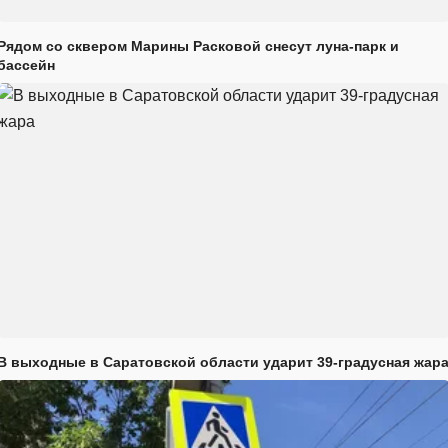
Рядом со сквером Марины Расковой снесут луна-парк и
бассейн
В выходные в Саратовской области ударит 39-градусная жар