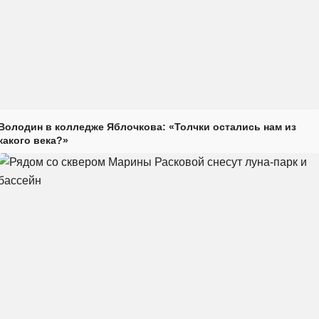
Володин в колледже Яблочкова: «Толчки остались нам из
какого века?»