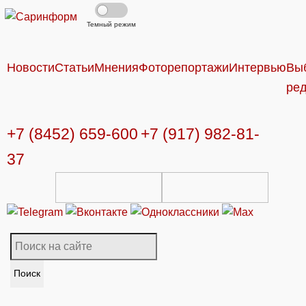
Темный режим
Новости
Статьи
Мнения
Фоторепортажи
Интервью
Вы
ре
+7 (8452) 659-600
+7 (917) 982-81-
37
Поиск