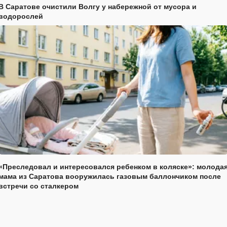
В Саратове очистили Волгу у набережной от мусора и
водорослей
«Преследовал и интересовался ребенком в коляске»: молода
мама из Саратова вооружилась газовым баллончиком после
встречи со сталкером