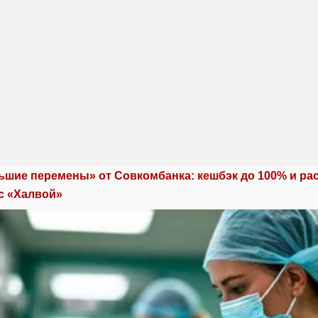
ьшие перемены» от Совкомбанка: кешбэк до 100% и ра
с «Халвой»