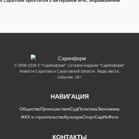
В Саратове простятся с ветераном МЧС Абрамовичем
© 2006-2026 © "СарИнформ". Сетевое издание "СарИнформ".
Новости Саратова и Саратовской области. Люди, места,
события. 18+
НАВИГАЦИЯ
Общество
Происшествия
Суд
Политика
Экономика
ЖКХ и строительство
Культура
Спорт
СарИнФото
КОНТАКТЫ