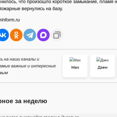
снилось, что произошло короткое замыкание, пламя 
Пожарные вернулись на базу.
inform.ru
ь на наши каналы и
самые важные и интересные
Max
Дзен
рвым
рное за неделю