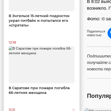
В 8:02 выя
возникло. 
В Энгельсе 15-летний подросток
Фото: © sar
украл питбайк и попытался его
«спрятать»
Поделиться
новостью:
12:18
Подпишитес
получайте 
новости пе
В Саратове при пожаре погибла
66-летняя женщина
Популя
11:31