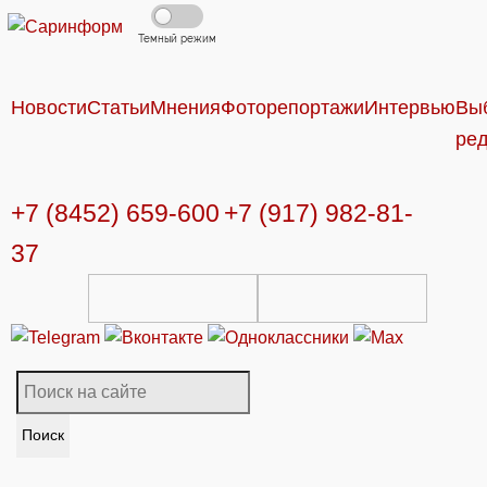
Темный режим
Новости
Статьи
Мнения
Фоторепортажи
Интервью
Вы
ре
+7 (8452) 659-600
+7 (917) 982-81-
37
Поиск