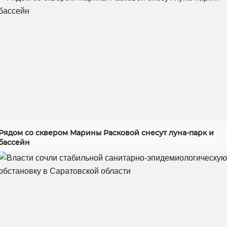
Рядом со сквером Марины Расковой снесут луна-парк и
бассейн