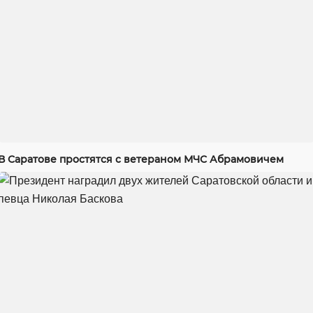
В Саратове простятся с ветераном МЧС Абрамовичем