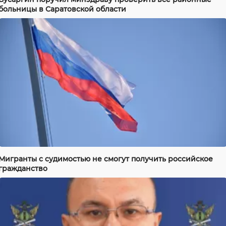
больницы в Саратовской области
Мигранты с судимостью не смогут получить российское
гражданство