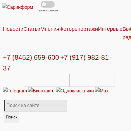
Темный режим
Новости
Статьи
Мнения
Фоторепортажи
Интервью
Вы
ре
+7 (8452) 659-600
+7 (917) 982-81-
37
Поиск