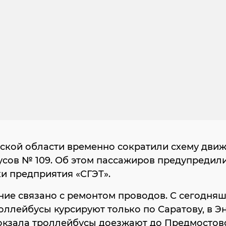
ской области временно сократили схему дви
сов № 109. Об этом пассажиров предупредил
и предприятия «СГЭТ».
ие связано с ремонтом проводов. С сегодня
оллейбусы курсируют только по Саратову, в Э
вокзала троллейбусы доезжают до Предмостов