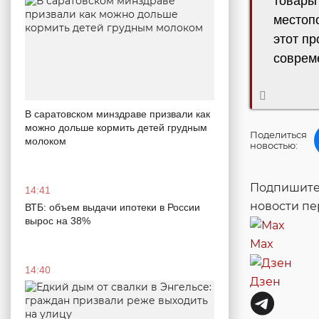
товары 
местоп
этот п
соврем
В саратовском минздраве призвали как
можно дольше кормить детей грудным
Поделиться
молоком
новостью:
Подпишитес
14:41
новости п
ВТБ: объем выдачи ипотеки в России
вырос на 38%
Max
14:40
Дзен