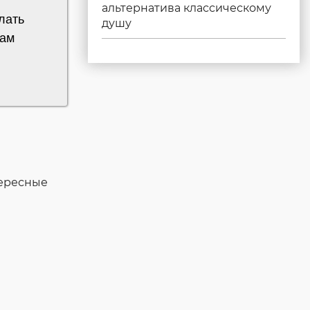
альтернатива классическому
лать
душу
там
тересные