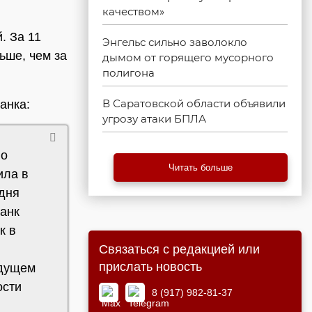
качеством»
. За 11
Энгельс сильно заволокло
ьше, чем за
дымом от горящего мусорного
полигона
В Саратовской области объявили
анка:
угрозу атаки БПЛА
но
Читать больше
ила в
одня
банк
к в
Связаться с редакцией или
прислать новость
удущем
ости
8 (917) 982-81-37