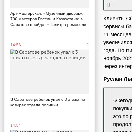
Арт-мастерская, «Музейный дворик»,
Клиенты Сб
700 мастеров России и Казахстана: в
Саратове пройдет «Палитра ремесел»
сервисы ба
11 месяцев
увеличился
14:56
года. Почт
ноябрь 202
через инте
Руслан Ль
В Саратове ребенок упал с 3 этажа на
«Сегод
козырек отдела полиции
покупки
это по
продолж
14:54