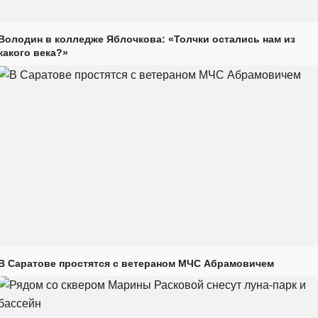
Володин в колледже Яблочкова: «Толчки остались нам из
какого века?»
В Саратове простятся с ветераном МЧС Абрамовичем