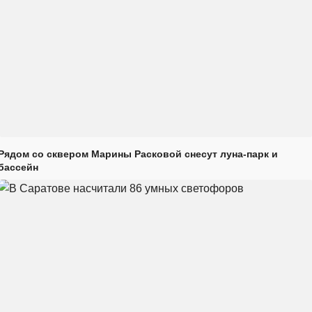
Рядом со сквером Марины Расковой снесут луна-парк и
бассейн