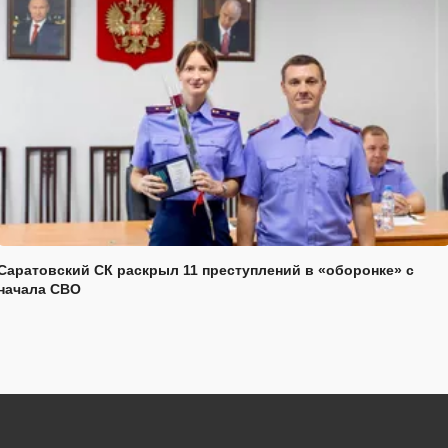
Саратовский СК раскрыл 11 преступлений в «оборонке» с
начала СВО