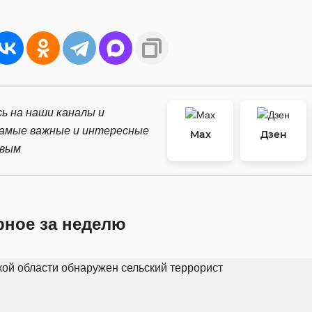
ь на наши каналы и
самые важные и интересные
Max
Дзен
рвым
рное за неделю