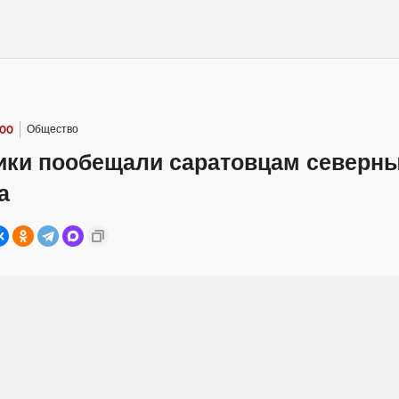
:00
Общество
ики пообещали саратовцам северны
а