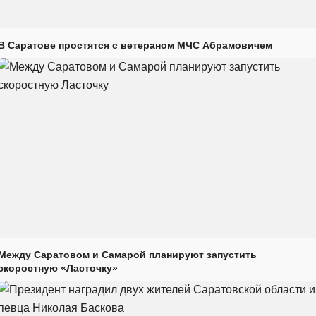
В Саратове простятся с ветераном МЧС Абрамовичем
Между Саратовом и Самарой планируют запустить
скоростную «Ласточку»