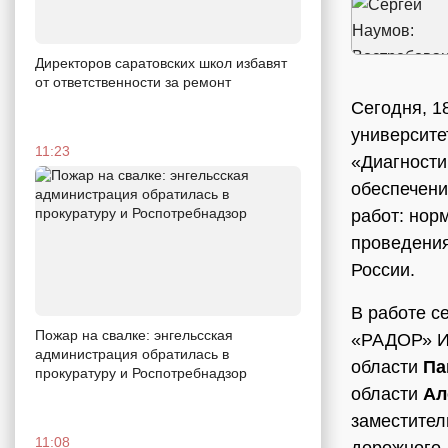
Директоров саратовских школ избавят
от ответственности за ремонт
Сегодня, 1
университе
11:23
«Диагности
обеспечени
работ: нор
проведения
России.
В работе с
Пожар на свалке: энгельсская
«РАДОР» Иг
администрация обратилась в
области
Па
прокуратуру и Роспотребнадзор
области
Ал
заместител
11:08
дорожного