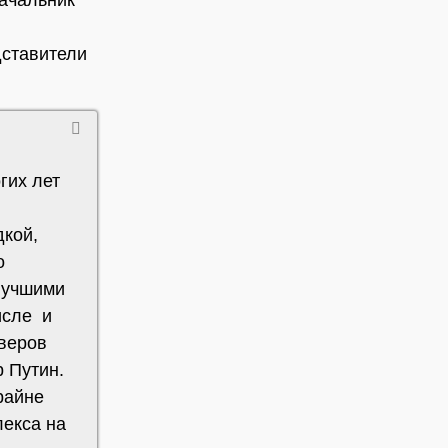
дставители
гих лет
дкой,
о
 лучшими
исле и
йверов
 Путин.
райне
лекса на