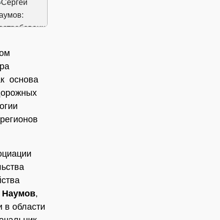
ком
ара
ак основа
дорожных
огии
 регионов
оциации
льства
йства
 Наумов
,
 в области
начальник