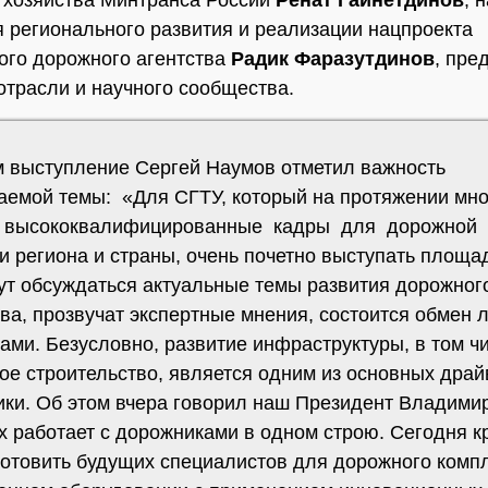
 регионального развития и реализации нацпроекта
го дорожного агентства
Радик Фаразутдинов
, пре
трасли и научного сообщества.
м выступление Сергей Наумов отметил важность
аемой темы: «Для СГТУ, который на протяжении мно
т высококвалифицированные кадры для дорожной
и региона и страны, очень почетно выступать площа
дут обсуждаться актуальные темы развития дорожног
тва, прозвучат экспертные мнения, состоится обмен
ами. Безусловно, развитие инфраструктуры, в том ч
ое строительство, является одним из основных дра
ики. Об этом вчера говорил наш Президент Владимир
х работает с дорожниками в одном строю. Сегодня к
готовить будущих специалистов для дорожного комп