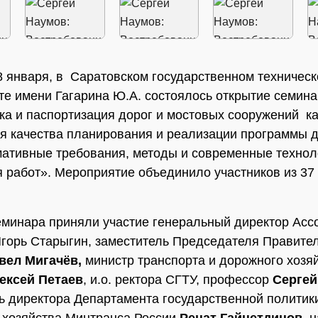
8 января, в Саратовском государственном техничес
те имени Гагарина Ю.А. состоялось открытие семин
ка и паспортизация дорог и мостовых сооружений к
я качества планирования и реализации программы 
мативные требования, методы и современные технол
 работ». Мероприятие объединило участников из 37
еминара приняли участие генеральный директор Асс
орь Старыгин, заместитель Председателя Правите
вел Мигачёв,
министр транспорта и дорожного хозя
ексей Петаев
, и.о. ректора СГТУ, профессор
Сергей
ь директора Департамента государственной политики
 хозяйства Минтранса России
Ренат Гайнетдинов
, 