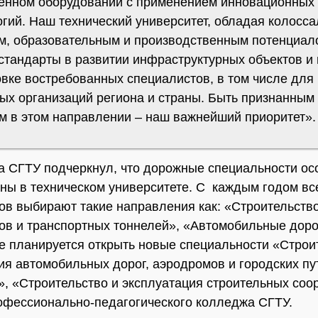
енном оборудовании с применением инновационных
огий. Наш технический университет, обладая колосс
м, образовательным и производственным потенциал
стандарты в развитии инфраструктурных объектов и 
овке востребованных специалистов, в том числе для
ых организаций региона и страны. Быть признанным
м в этом направлении – наш важнейший приоритет».
ра СГТУ подчеркнул, что дорожные специальности ос
ны в техническом университете. С каждым годом вс
ов выбирают такие направления как: «Строительств
тов и транспортных тоннелей», «Автомобильные доро
е планируется открыть новые специальности «Строи
ия автомобильных дорог, аэродромов и городских пу
, «Строительство и эксплуатация строительных соо
офессионально-педагогического колледжа СГТУ.