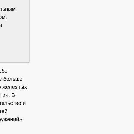
альным
ом,
в
обо
е больше
о железных
ги». В
тельство и
тей
ружений»