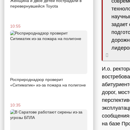
соврем
Женщина и двое детей пострадали в
перевернувшейся Toyota
технол
научны
задает 
10:55
подгот
дорожн
лидеро
И.о. ректо
востребова
Росприроднадзор проверит
абитуриент
«Ситиматик» из-за пожара на полигоне
дорог, мос
перспектив
10:35
эксплуатац
сообщения»
на базе Пр