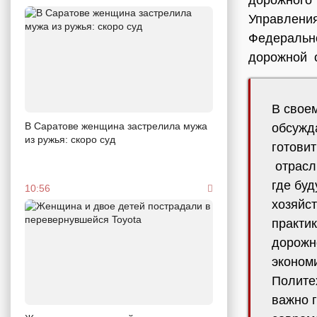
Управления
Федерально
дорожной о
В свое
В Саратове женщина застрелила мужа
обсужд
из ружья: скоро суд
готови
отрасл
где бу
10:56
хозяйс
практик
дорожн
эконом
Полите
важно 