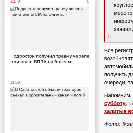
22:19
кругло
меропр
информ
заявил
Все регист
Подросток получил травму черепа
возобновят
при атаке БПЛА на Энгельс
автомобили
получить д
21:59
очереди, та
Напомним,
субботу
, 
залитые в
Фото: © sar