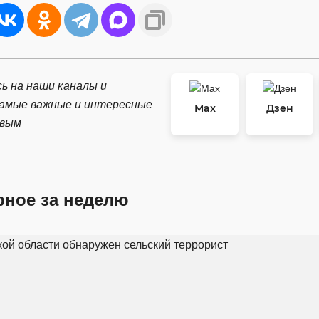
ь на наши каналы и
самые важные и интересные
Max
Дзен
рвым
рное за неделю