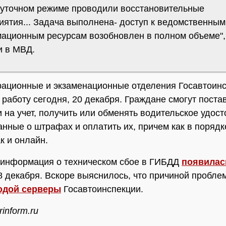
суточном режиме проводили восстановительные
иятия... Задача выполнена- доступ к ведомственным
ационным ресурсам возобновлен в полном объеме",
и в МВД.
рационные и экзаменационные отделения Госавтоин
 работу сегодня, 20 декабря. Граждане смогут поста
 на учет, получить или обменять водительское удост
анные о штрафах и оплатить их, причем как в поряд
к и онлайн.
 информация о техническом сбое в ГИБДД
появилас
18 декабря. Вскоре выяснилось, что причиной пробле
одой серверы
Госавтоинспекции.
inform.ru