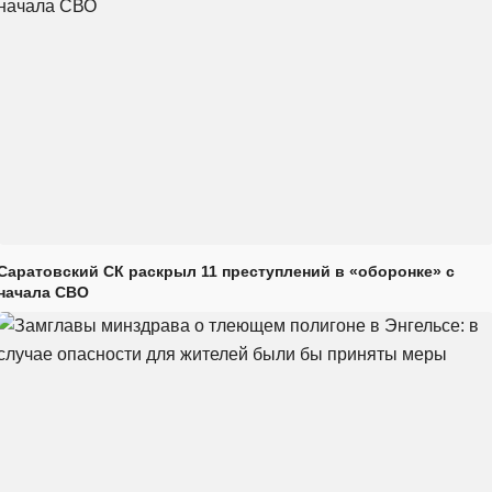
Саратовский СК раскрыл 11 преступлений в «оборонке» с
начала СВО