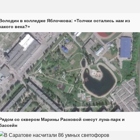
Володин в колледже Яблочкова: «Толчки остались нам из
какого века?»
Рядом со сквером Марины Расковой снесут луна-парк и
бассейн