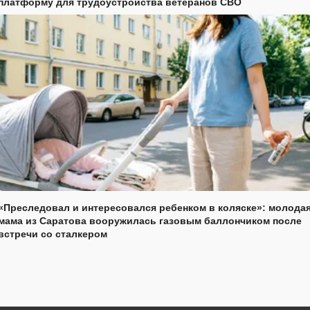
платформу для трудоустройства ветеранов СВО
«Преследовал и интересовался ребенком в коляске»: молода
мама из Саратова вооружилась газовым баллончиком после
встречи со сталкером