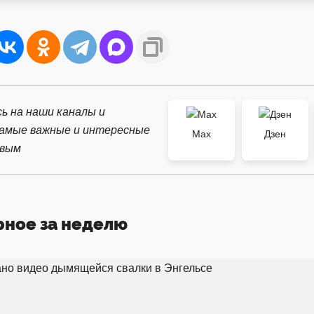
ь на наши каналы и
самые важные и интересные
Max
Дзен
рвым
рное за неделю