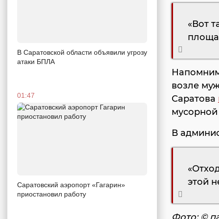
«Вот т
площад
В Саратовской области объявили угрозу
атаки БПЛА
Напомним
возле му
01:47
Саратова
мусорной 
В админи
«Отхо
этой н
Саратовский аэропорт «Гагарин»
приостановил работу
Фото: © п