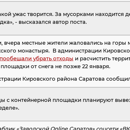
акой ужас творится. За мусорками находится д
ка», - высказался автор поста.
, вчера местные жители жаловались на горы 
жского монастыря. В администрации Кировско
пообещали убрать отходы
и расчистить терр
площадки от снега не позже 22 января.
страции Кировского района Саратова сообщил
ды с контейнерной площадки планируют выве
еделе».
аблик «Заводской Online Саратов» соцсети «ВК