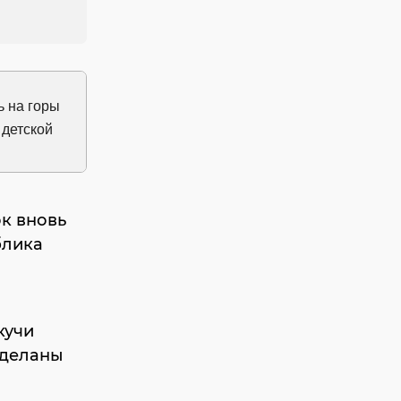
к вновь
блика
кучи
сделаны