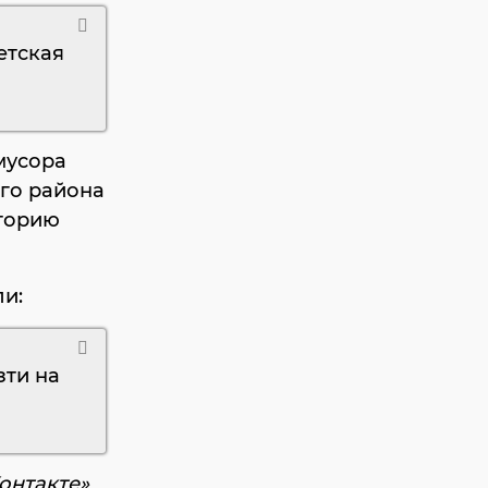
етская
мусора
го района
иторию
и:
зти на
онтакте»