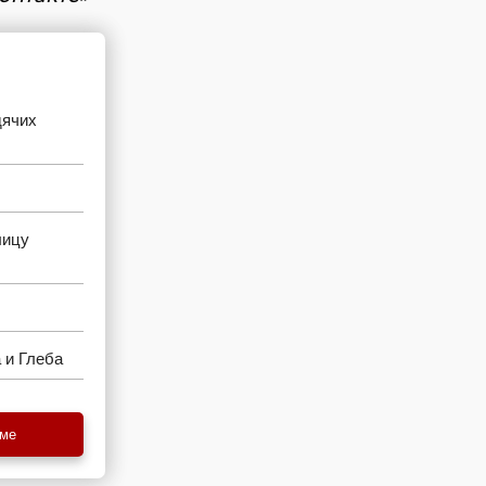
дячих
лицу
 и Глеба
еме